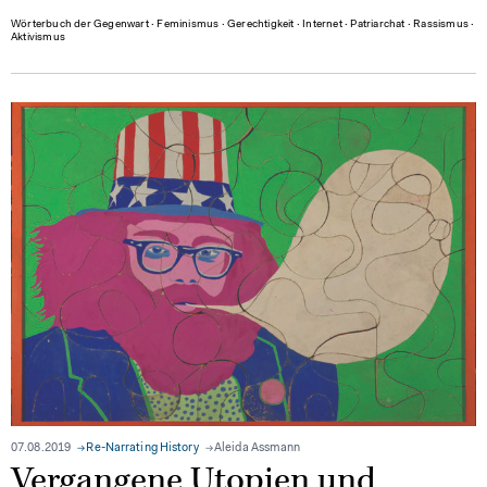
Wörterbuch der Gegenwart
∙
Feminismus
∙
Gerechtigkeit
∙
Internet
∙
Patriarchat
∙
Rassismus
∙
Aktivismus
07.08.2019
Re-Narrating History
Aleida Assmann
Vergangene Utopien und