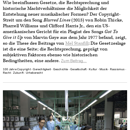
Wie beeinflussen Gesetze, die Rechtsprechung und
historische Machtverhältnisse die Möglichkeit der
Entstehung neuer musikalischer Formen? Der Copyright-
Streit um den Song
Blurred Lines
(2013) von Robin Thicke,
Pharrell Williams und Clifford Harris Jr., den ein US-
amerikanisches Gericht für ein Plagiat des Songs
Got To
Give it Up
von Marvin Gaye aus dem Jahr 1977 befand, zeigt,
so die These des Beitrags von
Mel Stanfill
: Die Gesetzeslage
ist die eine Seite; die Rechtsprechung, geprägt von
subjektiven Faktoren ebenso wie historischen
Bedingtheiten, eine andere.
Zum Beitrag...
100 Jahre Copyright
∙
Gerechtigkeit
∙
Geschichte
∙
Gesellschaft
∙
Kultur
∙
Musik
∙
Rassismus
∙
Recht
∙
Zukunft
∙
Urheberecht