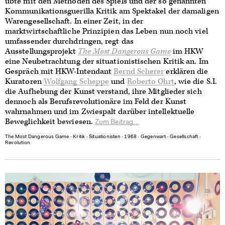
übte mit den Methoden des Spiels und der so genannten
Kommunikationsguerilla Kritik am Spektakel der damaligen
Warengesellschaft. In einer Zeit, in der
marktwirtschaftliche Prinzipien das Leben nun noch viel
umfassender durchdringen, regt das
Ausstellungsprojekt
The Most Dangerous Game
im HKW
eine Neubetrachtung der situationistischen Kritik an. Im
Gespräch mit HKW-Intendant
Bernd Scherer
erklären die
Kuratoren
Wolfgang Scheppe
und
Roberto Ohrt
, wie die S.I.
die Aufhebung der Kunst verstand, ihre Mitglieder sich
dennoch als Berufsrevolutionäre im Feld der Kunst
wahrnahmen und im Zwiespalt darüber intellektuelle
Beweglichkeit bewiesen.
Zum Beitrag...
The Most Dangerous Game
∙
Kritik
∙
Situationisten
∙
1968
∙
Gegenwart
∙
Gesellschaft
∙
Revolution