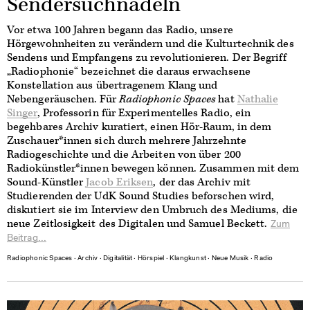
Sendersuchnadeln
Vor etwa 100 Jahren begann das Radio, unsere
Hörgewohnheiten zu verändern und die Kulturtechnik des
Sendens und Empfangens zu revolutionieren. Der Begriff
„Radiophonie“ bezeichnet die daraus erwachsene
Konstellation aus übertragenem Klang und
Nebengeräuschen. Für
Radiophonic Spaces
hat
Nathalie
Singer
, Professorin für Experimentelles Radio, ein
begehbares Archiv kuratiert, einen Hör-Raum, in dem
Zuschauer*innen sich durch mehrere Jahrzehnte
Radiogeschichte und die Arbeiten von über 200
Radiokünstler*innen bewegen können. Zusammen mit dem
Sound-Künstler
Jacob Eriksen
, der das Archiv mit
Studierenden der UdK Sound Studies beforschen wird,
diskutiert sie im Interview den Umbruch des Mediums, die
neue Zeitlosigkeit des Digitalen und Samuel Beckett.
Zum
Beitrag...
Radiophonic Spaces
∙
Archiv
∙
Digitalität
∙
Hörspiel
∙
Klangkunst
∙
Neue Musik
∙
Radio