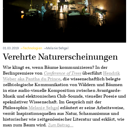
01.03.2019
Technologien
Melanie Sehgal
Verehrte Naturerscheinungen
Wie klingt es, wenn Bäume kommunizieren? In der
Berlinpremiere von
Conference of Trees
überführt
Hendrik
Weber aka Pantha du Prince
, die wissenschaftlich belegte
zellbiologische Kommunikation von Wäldern und Bäumen
in eine audio-visuelle Komposition zwischen Avantgarde-
Musik und elektronischen Club-Sounds, visueller Poesie und
spekulativer Wissenschaft. Im Gespräch mit der
Philosophin
Melanie Sehgal
erläutert er seine Arbeitsweise,
verrät Inspirationsquellen aus Natur, Schamanismus und
historischer wie zeitgenössischer Literatur und erklärt, wie
man zum Baum wird.
Zum Beitrag...