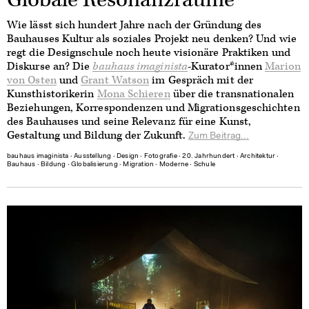
Wie lässt sich hundert Jahre nach der Gründung des
Bauhauses Kultur als soziales Projekt neu denken? Und wie
regt die Designschule noch heute visionäre Praktiken und
Diskurse an? Die
bauhaus imaginista
-Kurator*innen
Marion
von Osten
und
Grant Watson
im Gespräch mit der
Kunsthistorikerin
Mona Schieren
über die transnationalen
Beziehungen, Korrespondenzen und Migrationsgeschichten
des Bauhauses und seine Relevanz für eine Kunst,
Gestaltung und Bildung der Zukunft.
Zum Beitrag...
bauhaus imaginista
∙
Ausstellung
∙
Design
∙
Fotografie
∙
20. Jahrhundert
∙
Architektur
∙
Bauhaus
∙
Bildung
∙
Globalisierung
∙
Migration
∙
Moderne
∙
Schule