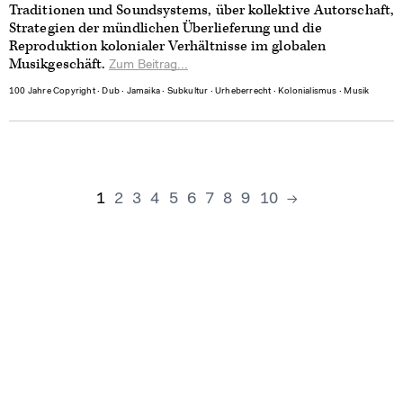
Traditionen und Soundsystems, über kollektive Autorschaft,
Strategien der mündlichen Überlieferung und die
Reproduktion kolonialer Verhältnisse im globalen
Musikgeschäft.
Zum Beitrag...
100 Jahre Copyright
∙
Dub
∙
Jamaika
∙
Subkultur
∙
Urheberrecht
∙
Kolonialismus
∙
Musik
1
2
3
4
5
6
7
8
9
10
→