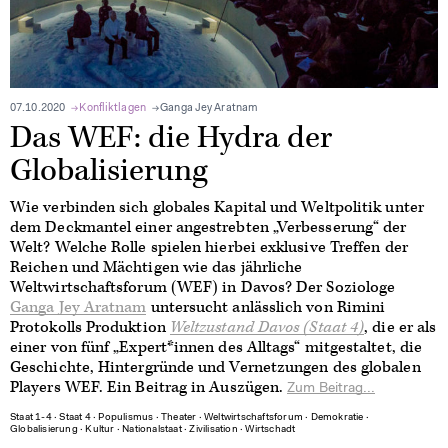
07.10.2020
Konfliktlagen
Ganga Jey Aratnam
Das WEF: die Hydra der
Globalisierung
Wie verbinden sich globales Kapital und Weltpolitik unter
dem Deckmantel einer angestrebten „Verbesserung“ der
Welt? Welche Rolle spielen hierbei exklusive Treffen der
Reichen und Mächtigen wie das jährliche
Weltwirtschaftsforum (WEF) in Davos? Der Soziologe
Ganga Jey Aratnam
untersucht anlässlich von Rimini
Protokolls Produktion
Weltzustand Davos (Staat 4)
, die er als
einer von fünf „Expert*innen des Alltags“ mitgestaltet, die
Geschichte, Hintergründe und Vernetzungen des globalen
Players WEF. Ein Beitrag in Auszügen.
Zum Beitrag...
Staat 1-4
∙
Staat 4
∙
Populismus
∙
Theater
∙
Weltwirtschaftsforum
∙
Demokratie
∙
Globalisierung
∙
Kultur
∙
Nationalstaat
∙
Zivilisation
∙
Wirtschadt