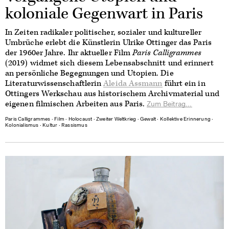
koloniale Gegenwart in Paris
In Zeiten radikaler politischer, sozialer und kultureller
Umbrüche erlebt die Künstlerin Ulrike Ottinger das Paris
der 1960er Jahre. Ihr aktueller Film
Paris Calligrammes
(2019) widmet sich diesem Lebensabschnitt und erinnert
an persönliche Begegnungen und Utopien. Die
Literaturwissenschaftlerin
Aleida Assmann
führt ein in
Ottingers Werkschau aus historischem Archivmaterial und
eigenen filmischen Arbeiten aus Paris.
Zum Beitrag...
Paris Calligrammes
∙
Film
∙
Holocaust
∙
Zweiter Weltkrieg
∙
Gewalt
∙
Kollektive Erinnerung
∙
Kolonialismus
∙
Kultur
∙
Rassismus