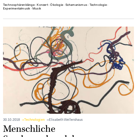
Technosphärenklänge
∙
Konzert
∙
Ökologie
∙
Schamanismus
∙
Technologie
∙
Experimentalmusik
∙
Musik
30.10.2018
Technologien
Elisabeth Wellershaus
Menschliche