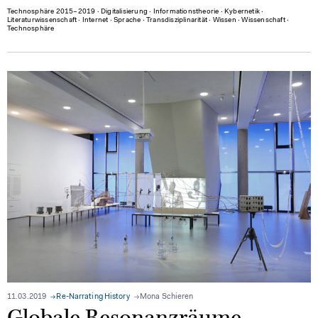
Technosphäre 2015–2019
∙
Digitalisierung
∙
Informationstheorie
∙
Kybernetik
∙
Literaturwissenschaft
∙
Internet
∙
Sprache
∙
Transdisziplinarität
∙
Wissen
∙
Wissenschaft
∙
Technosphäre
11.03.2019
Re-Narrating History
Mona Schieren
Globale Resonanzräume