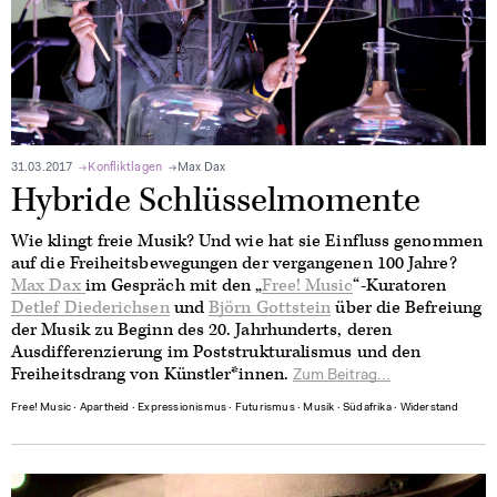
31.03.2017
Konfliktlagen
Max Dax
Hybride Schlüsselmomente
Wie klingt freie Musik? Und wie hat sie Einfluss genommen
auf die Freiheitsbewegungen der vergangenen 100 Jahre?
Max Dax
im Gespräch mit den „
Free! Music
“-Kuratoren
Detlef Diederichsen
und
Björn Gottstein
über die Befreiung
der Musik zu Beginn des 20. Jahrhunderts, deren
Ausdifferenzierung im Poststrukturalismus und den
Freiheitsdrang von Künstler*innen.
Zum Beitrag...
Free! Music
∙
Apartheid
∙
Expressionismus
∙
Futurismus
∙
Musik
∙
Südafrika
∙
Widerstand