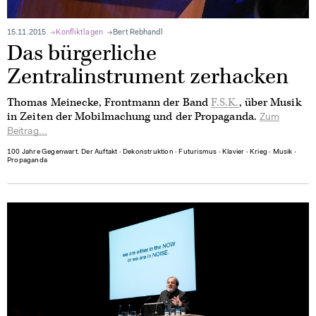
15.11.2015
Konfliktlagen
Bert Rebhandl
Das bürgerliche
Zentralinstrument zerhacken
Thomas Meinecke, Frontmann der Band
F.S.K.
, über Musik
in Zeiten der Mobilmachung und der Propaganda.
Zum
Beitrag...
100 Jahre Gegenwart. Der Auftakt
∙
Dekonstruktion
∙
Futurismus
∙
Klavier
∙
Krieg
∙
Musik
∙
Propaganda