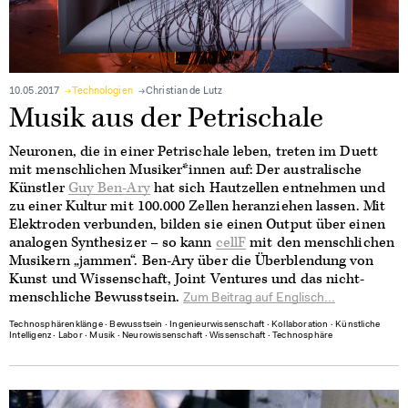
10.05.2017
Technologien
Christian de Lutz
Musik aus der Petrischale
Neuronen, die in einer Petrischale leben, treten im Duett
mit menschlichen Musiker*innen auf: Der australische
Künstler
Guy Ben-Ary
hat sich Hautzellen entnehmen und
zu einer Kultur mit 100.000 Zellen heranziehen lassen. Mit
Elektroden verbunden, bilden sie einen Output über einen
analogen Synthesizer – so kann
cellF
mit den menschlichen
Musikern „jammen“. Ben-Ary über die Überblendung von
Kunst und Wissenschaft, Joint Ventures und das nicht-
menschliche Bewusstsein.
Zum Beitrag auf Englisch...
Technosphärenklänge
∙
Bewusstsein
∙
Ingenieurwissenschaft
∙
Kollaboration
∙
Künstliche
Intelligenz
∙
Labor
∙
Musik
∙
Neurowissenschaft
∙
Wissenschaft
∙
Technosphäre