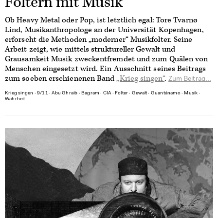
Foltern mit Musik
Ob Heavy Metal oder Pop, ist letztlich egal: Tore Tvarnø
Lind, Musikanthropologe an der Universität Kopenhagen,
erforscht die Methoden „moderner“ Musikfolter. Seine
Arbeit zeigt, wie mittels struktureller Gewalt und
Grausamkeit Musik zweckentfremdet und zum Quälen von
Menschen eingesetzt wird. Ein Ausschnitt seines Beitrags
zum soeben erschienenen Band
„Krieg singen“
.
Zum Beitrag...
Krieg singen
∙
9/11
∙
Abu Ghraib
∙
Bagram
∙
CIA
∙
Folter
∙
Gewalt
∙
Guantánamo
∙
Musik
∙
Wahrheit