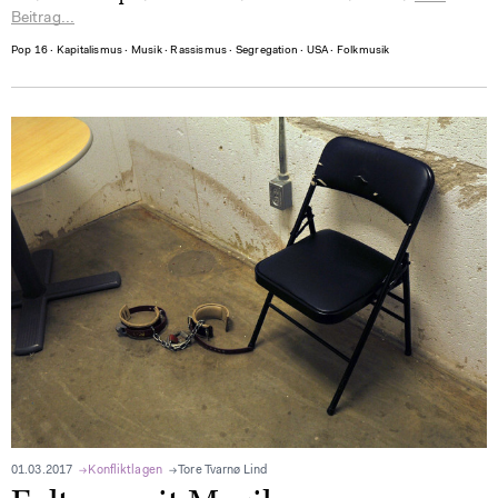
Beitrag...
Pop 16
∙
Kapitalismus
∙
Musik
∙
Rassismus
∙
Segregation
∙
USA
∙
Folkmusik
01.03.2017
Konfliktlagen
Tore Tvarnø Lind