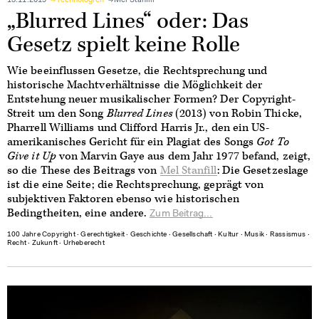
13.11.2019
Technologien
Mel Stanfill
„Blurred Lines“ oder: Das
Gesetz spielt keine Rolle
Wie beeinflussen Gesetze, die Rechtsprechung und
historische Machtverhältnisse die Möglichkeit der
Entstehung neuer musikalischer Formen? Der Copyright-
Streit um den Song
Blurred Lines
(2013) von Robin Thicke,
Pharrell Williams und Clifford Harris Jr., den ein US-
amerikanisches Gericht für ein Plagiat des Songs
Got To
Give it Up
von Marvin Gaye aus dem Jahr 1977 befand, zeigt,
so die These des Beitrags von
Mel Stanfill
: Die Gesetzeslage
ist die eine Seite; die Rechtsprechung, geprägt von
subjektiven Faktoren ebenso wie historischen
Bedingtheiten, eine andere.
Zum Beitrag...
100 Jahre Copyright
∙
Gerechtigkeit
∙
Geschichte
∙
Gesellschaft
∙
Kultur
∙
Musik
∙
Rassismus
∙
Recht
∙
Zukunft
∙
Urheberecht