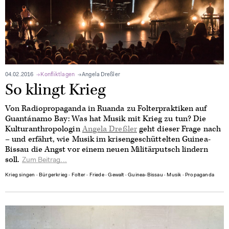
04.02.2016
Konfliktlagen
Angela Dreßler
So klingt Krieg
Von Radiopropaganda in Ruanda zu Folterpraktiken auf
Guantánamo Bay: Was hat Musik mit Krieg zu tun? Die
Kulturanthropologin
Angela Dreßler
geht dieser Frage nach
– und erfährt, wie Musik im krisengeschüttelten Guinea-
Bissau die Angst vor einem neuen Militärputsch lindern
soll.
Zum Beitrag...
Krieg singen
∙
Bürgerkrieg
∙
Folter
∙
Friede
∙
Gewalt
∙
Guinea-Bissau
∙
Musik
∙
Propaganda