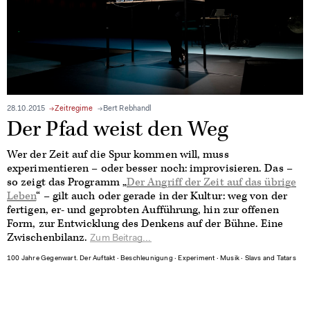
28.10.2015
Zeitregime
Bert Rebhandl
Der Pfad weist den Weg
Wer der Zeit auf die Spur kommen will, muss
experimentieren – oder besser noch: improvisieren. Das –
so zeigt das Programm „
Der Angriff der Zeit auf das übrige
Leben
“ – gilt auch oder gerade in der Kultur: weg von der
fertigen, er- und geprobten Aufführung, hin zur offenen
Form, zur Entwicklung des Denkens auf der Bühne. Eine
Zwischenbilanz.
Zum Beitrag...
100 Jahre Gegenwart. Der Auftakt
∙
Beschleunigung
∙
Experiment
∙
Musik
∙
Slavs and Tatars