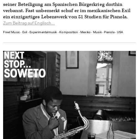
seiner Beteiligung am Spanischen Bürgerkrieg dorthin
verbannt. Fast unbemerkt schuf er im mexikanischen Exil
ein einzigartiges Lebenswerk von 51 Studien für Pianola.
Zum Beitrag auf Englisch...
Free! Music
∙
Exil
∙
Experimentalmusik
∙
Komposition
∙
Mexiko
∙
Musik
∙
Pianola
∙
USA