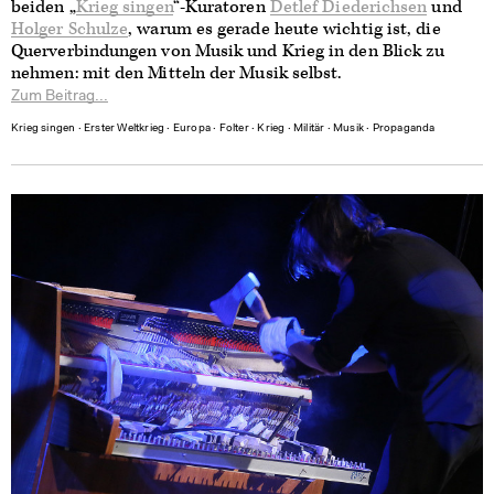
beiden „
Krieg singen
“-Kuratoren
Detlef Diederichsen
und
Holger Schulze
, warum es gerade heute wichtig ist, die
Querverbindungen von Musik und Krieg in den Blick zu
nehmen: mit den Mitteln der Musik selbst.
Zum Beitrag...
Krieg singen
∙
Erster Weltkrieg
∙
Europa
∙
Folter
∙
Krieg
∙
Militär
∙
Musik
∙
Propaganda