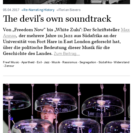
05.04.2017
Re-Narrating History
Florian Sievers
The devil’s own soundtrack
Von „Freedom Now“ bis „White Zulu“: Der Schriftsteller
Max
Annas
, der mehrere Jahre zu Jazz aus Südafrika an der
Universität von Fort Hare in East London geforscht hat,
über die politische Bedeutung dieser Musik für die
Geschichte des Landes.
Zum Beitrag...
Free! Music
∙
Apartheid
∙
Exil
∙
Jazz
∙
Musik
∙
Rassismus
∙
Segregation
∙
Südafrika
∙
Widerstand
∙
Zensur