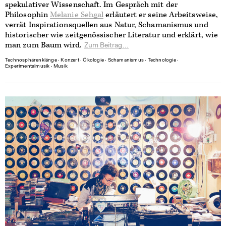
spekulativer Wissenschaft. Im Gespräch mit der
Philosophin
Melanie Sehgal
erläutert er seine Arbeitsweise,
verrät Inspirationsquellen aus Natur, Schamanismus und
historischer wie zeitgenössischer Literatur und erklärt, wie
man zum Baum wird.
Zum Beitrag...
Technosphärenklänge
∙
Konzert
∙
Ökologie
∙
Schamanismus
∙
Technologie
∙
Experimentalmusik
∙
Musik