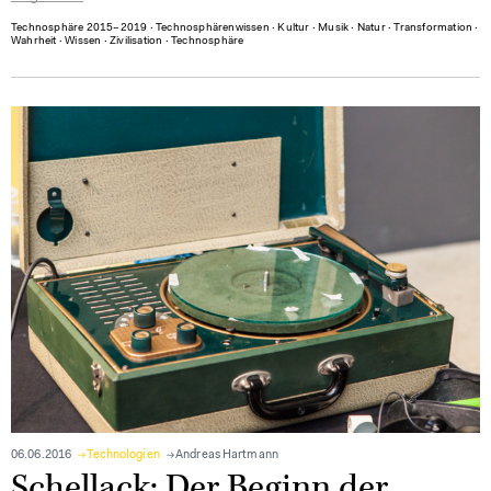
Technosphäre 2015–2019
∙
Technosphärenwissen
∙
Kultur
∙
Musik
∙
Natur
∙
Transformation
∙
Wahrheit
∙
Wissen
∙
Zivilisation
∙
Technosphäre
06.06.2016
Technologien
Andreas Hartmann
Schellack: Der Beginn der