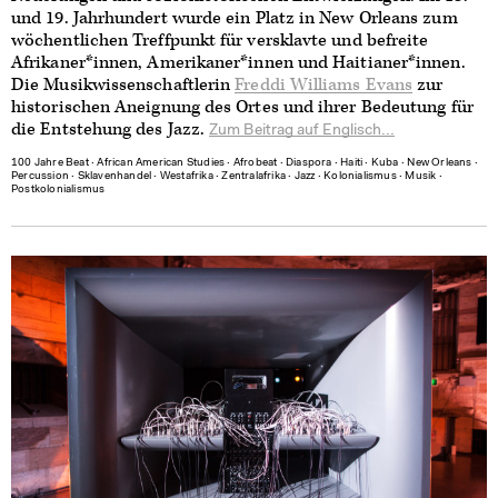
und 19. Jahrhundert wurde ein Platz in New Orleans zum
wöchentlichen Treffpunkt für versklavte und befreite
Afrikaner*innen, Amerikaner*innen und Haitianer*innen.
Die Musikwissenschaftlerin
Freddi Williams Evans
zur
historischen Aneignung des Ortes und ihrer Bedeutung für
die Entstehung des Jazz.
Zum Beitrag auf Englisch...
100 Jahre Beat
∙
African American Studies
∙
Afrobeat
∙
Diaspora
∙
Haiti
∙
Kuba
∙
New Orleans
∙
Percussion
∙
Sklavenhandel
∙
Westafrika
∙
Zentralafrika
∙
Jazz
∙
Kolonialismus
∙
Musik
∙
Postkolonialismus