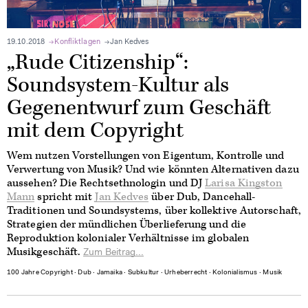
19.10.2018
Konfliktlagen
Jan Kedves
„Rude Citizenship“:
Soundsystem-Kultur als
Gegenentwurf zum Geschäft
mit dem Copyright
Wem nutzen Vorstellungen von Eigentum, Kontrolle und
Verwertung von Musik? Und wie könnten Alternativen dazu
aussehen? Die Rechtsethnologin und DJ
Larisa Kingston
Mann
spricht mit
Jan Kedves
über Dub, Dancehall-
Traditionen und Soundsystems, über kollektive Autorschaft,
Strategien der mündlichen Überlieferung und die
Reproduktion kolonialer Verhältnisse im globalen
Musikgeschäft.
Zum Beitrag...
100 Jahre Copyright
∙
Dub
∙
Jamaika
∙
Subkultur
∙
Urheberrecht
∙
Kolonialismus
∙
Musik