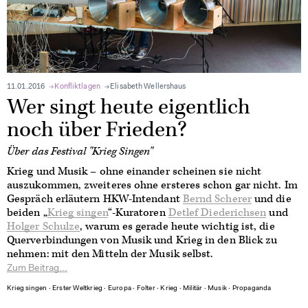
11.01.2016
Konfliktlagen
Elisabeth Wellershaus
Wer singt heute eigentlich
noch über Frieden?
Über das Festival "Krieg Singen"
Krieg und Musik – ohne einander scheinen sie nicht
auszukommen, zweiteres ohne ersteres schon gar nicht. Im
Gespräch erläutern HKW-Intendant
Bernd Scherer
und die
beiden „
Krieg singen
“-Kuratoren
Detlef Diederichsen
und
Holger Schulze
, warum es gerade heute wichtig ist, die
Querverbindungen von Musik und Krieg in den Blick zu
nehmen: mit den Mitteln der Musik selbst.
Zum Beitrag...
Krieg singen
∙
Erster Weltkrieg
∙
Europa
∙
Folter
∙
Krieg
∙
Militär
∙
Musik
∙
Propaganda