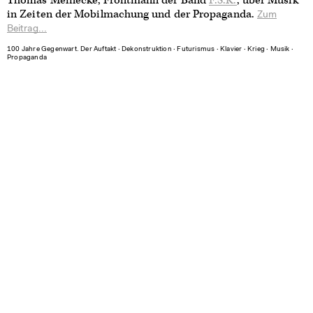
Thomas Meinecke, Frontmann der Band
F.S.K.
, über Musik
in Zeiten der Mobilmachung und der Propaganda.
Zum
Beitrag...
100 Jahre Gegenwart. Der Auftakt
∙
Dekonstruktion
∙
Futurismus
∙
Klavier
∙
Krieg
∙
Musik
∙
Propaganda