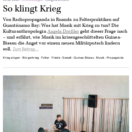
04.02.2016
Konfliktlagen
Angela Dreßler
So klingt Krieg
Von Radiopropaganda in Ruanda zu Folterpraktiken auf
Guantánamo Bay: Was hat Musik mit Krieg zu tun? Die
Kulturanthropologin
Angela Dreßler
geht dieser Frage nach
– und erfährt, wie Musik im krisengeschüttelten Guinea-
Bissau die Angst vor einem neuen Militärputsch lindern
soll.
Zum Beitrag...
Krieg singen
∙
Bürgerkrieg
∙
Folter
∙
Friede
∙
Gewalt
∙
Guinea-Bissau
∙
Musik
∙
Propaganda