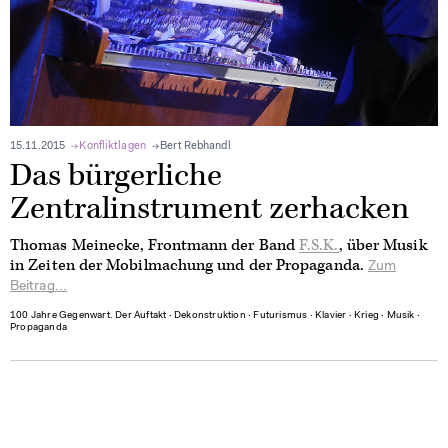
15.11.2015
Konfliktlagen
Bert Rebhandl
Das bürgerliche
Zentralinstrument zerhacken
Thomas Meinecke, Frontmann der Band
F.S.K.
, über Musik
in Zeiten der Mobilmachung und der Propaganda.
Zum
Beitrag...
100 Jahre Gegenwart. Der Auftakt
∙
Dekonstruktion
∙
Futurismus
∙
Klavier
∙
Krieg
∙
Musik
∙
Propaganda