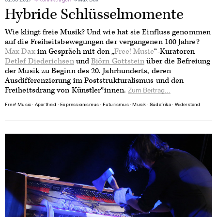
31.03.2017
Konfliktlagen
Max Dax
Hybride Schlüsselmomente
Wie klingt freie Musik? Und wie hat sie Einfluss genommen
auf die Freiheitsbewegungen der vergangenen 100 Jahre?
Max Dax
im Gespräch mit den „
Free! Music
“-Kuratoren
Detlef Diederichsen
und
Björn Gottstein
über die Befreiung
der Musik zu Beginn des 20. Jahrhunderts, deren
Ausdifferenzierung im Poststrukturalismus und den
Freiheitsdrang von Künstler*innen.
Zum Beitrag...
Free! Music
∙
Apartheid
∙
Expressionismus
∙
Futurismus
∙
Musik
∙
Südafrika
∙
Widerstand