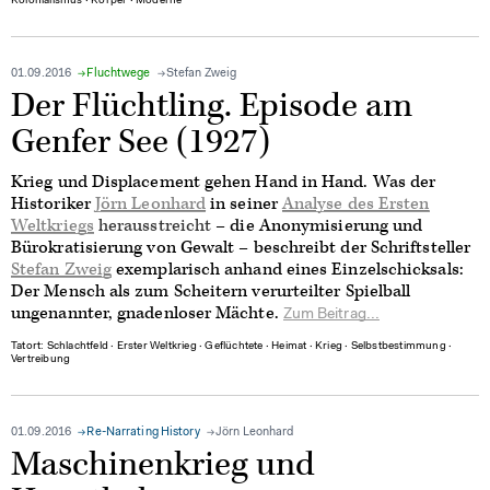
Kolonialismus
∙
Körper
∙
Moderne
01.09.2016
Fluchtwege
Stefan Zweig
Der Flüchtling. Episode am
Genfer See (1927)
Krieg und Displacement gehen Hand in Hand. Was der
Historiker
Jörn Leonhard
in seiner
Analyse des Ersten
Weltkriegs
herausstreicht
– die Anonymisierung und
Bürokratisierung von Gewalt – beschreibt der Schriftsteller
Stefan Zweig
exemplarisch anhand eines Einzelschicksals:
Der Mensch als zum Scheitern verurteilter Spielball
ungenannter, gnadenloser Mächte.
Zum Beitrag...
Tatort: Schlachtfeld
∙
Erster Weltkrieg
∙
Geflüchtete
∙
Heimat
∙
Krieg
∙
Selbstbestimmung
∙
Vertreibung
01.09.2016
Re-Narrating History
Jörn Leonhard
Maschinenkrieg und