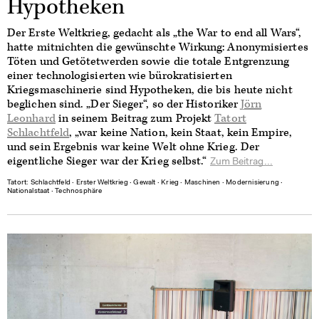
Hypotheken
Der Erste Weltkrieg, gedacht als „the War to end all Wars“,
hatte mitnichten die gewünschte Wirkung: Anonymisiertes
Töten und Getötetwerden sowie die totale Entgrenzung
einer technologisierten wie bürokratisierten
Kriegsmaschinerie sind Hypotheken, die bis heute nicht
beglichen sind. „Der Sieger“, so der Historiker
Jörn
Leonhard
in seinem Beitrag zum Projekt
Tatort
Schlachtfeld
, „war keine Nation, kein Staat, kein Empire,
und sein Ergebnis war keine Welt ohne Krieg. Der
eigentliche Sieger war der Krieg selbst.“
Zum Beitrag...
Tatort: Schlachtfeld
∙
Erster Weltkrieg
∙
Gewalt
∙
Krieg
∙
Maschinen
∙
Modernisierung
∙
Nationalstaat
∙
Technosphäre