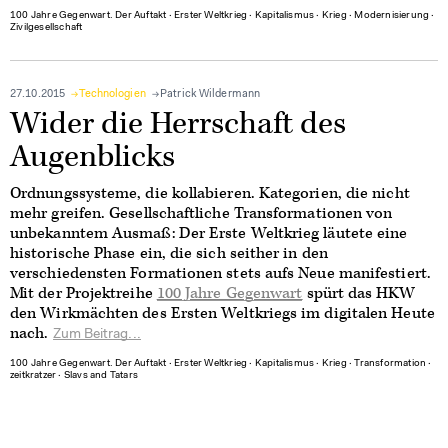
100 Jahre Gegenwart. Der Auftakt
∙
Erster Weltkrieg
∙
Kapitalismus
∙
Krieg
∙
Modernisierung
∙
Zivilgesellschaft
27.10.2015
Technologien
Patrick Wildermann
Wider die Herrschaft des
Augenblicks
Ordnungssysteme, die kollabieren. Kategorien, die nicht
mehr greifen. Gesellschaftliche Transformationen von
unbekanntem Ausmaß: Der Erste Weltkrieg läutete eine
historische Phase ein, die sich seither in den
verschiedensten Formationen stets aufs Neue manifestiert.
Mit der Projektreihe
100 Jahre Gegenwart
spürt das HKW
den Wirkmächten des Ersten Weltkriegs im digitalen Heute
nach.
Zum Beitrag...
100 Jahre Gegenwart. Der Auftakt
∙
Erster Weltkrieg
∙
Kapitalismus
∙
Krieg
∙
Transformation
∙
zeitkratzer
∙
Slavs and Tatars