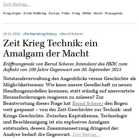
Zum Beitrag...
Krieg singen
∙
Erster Weltkrieg
∙
Europa
∙
Folter
∙
Krieg
∙
Militär
∙
Musik
∙
Propaganda
18.12.2015
Re-Narrating History
Bernd Scherer
Zeit Krieg Technik: ein
Amalgam der Macht
Eröffnungsrede von Bernd Scherer, Intendant des HKW, zum
Auftakt von 100 Jahre Gegenwart am 30. September 2015
Notstandsverwaltung des Augenblicks versus Geschichte als
Möglichkeitsraum: Wie kann unsere Gesellschaft zu neuen
Handlungsmodellen kommen, statt ständig auf unerwartete
Herausforderungen reagieren zu müssen? Zur
Beantwortung dieser Frage hat
Bernd Scherer
den Bogen
weit gespannt – von der Zeit-Geschichte zur Technik- und
Kriegs-Geschichte. Zwischen Kapitalismus, Technologie
und Beschleunigung ist ein explosives Amalgam
entstanden, dessen Zusammensetzung dringend der
Analyse bedarf: die Gegenwart.
Zum Beitrag...