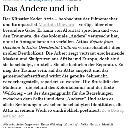
27.10.2016
Re-Narrating History
Manthia Diawara
Das Andere und ich
Der Künstler Kader Attia – beobachtet der Filmemacher
und Komparatist
Manthia Diawara
– verfügt über eine
besondere Gabe: Er kann von Alterität sprechen und von
den Traumata, die das koloniale „Andere“ verursacht hat,
ohne in Antagonismen zu verfallen. Attias
Repair from
Occident to Extra-Occidental Cultures
veranschaulicht dies
in aller Deutlichkeit. Die Arbeit zeigt vertraut erscheinende
Masken und Skulpturen aus Afrika und Europa, doch sind
sie beschädigt, entstellt. Sie alle bedürfen der Reparatur. Es
mag das Trauma sein, auf das Attia anspielt und das
gemeinschaftsstiftend wirkt: die geteilte Sehnsucht,
wiederhergestellt, repariert zu werden. Die Brutalität der
Moderne – die Schuld des Kolonialismus und der Erste
Weltkrieg – ist der Ausgangpunkt für die Beziehungen
zwischen dem Selbst und dem „Anderen“. Und seien es
allein Beziehungen zwischen beschädigten Identitäten, die
Attia in seinem Werk so eindrücklich postuliert.
Zum Beitrag
auf Englisch...
Wörterbuch der Gegenwart
∙
Erster Weltkrieg
∙
„Othering“
∙
Afrika
∙
Europa
∙
Identität
∙