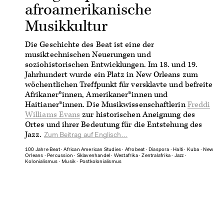
afroamerikanische
Musikkultur
Die Geschichte des Beat ist eine der
musiktechnischen Neuerungen und
soziohistorischen Entwicklungen. Im 18. und 19.
Jahrhundert wurde ein Platz in New Orleans zum
wöchentlichen Treffpunkt für versklavte und befreite
Afrikaner*innen, Amerikaner*innen und
Haitianer*innen. Die Musikwissenschaftlerin
Freddi
Williams Evans
zur historischen Aneignung des
Ortes und ihrer Bedeutung für die Entstehung des
Jazz.
Zum Beitrag auf Englisch...
100 Jahre Beat
∙
African American Studies
∙
Afrobeat
∙
Diaspora
∙
Haiti
∙
Kuba
∙
New
Orleans
∙
Percussion
∙
Sklavenhandel
∙
Westafrika
∙
Zentralafrika
∙
Jazz
∙
Kolonialismus
∙
Musik
∙
Postkolonialismus