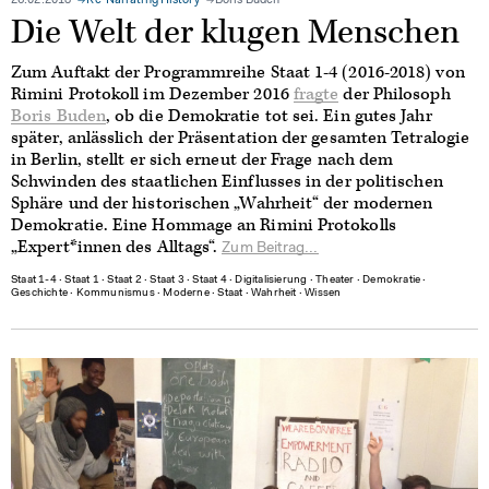
26.02.2018
Re-Narrating History
Boris Buden
Die Welt der klugen Menschen
Zum Auftakt der Programmreihe Staat 1-4 (2016-2018) von
Rimini Protokoll im Dezember 2016
fragte
der Philosoph
Boris Buden
, ob die Demokratie tot sei. Ein gutes Jahr
später, anlässlich der Präsentation der gesamten Tetralogie
in Berlin, stellt er sich erneut der Frage nach dem
Schwinden des staatlichen Einflusses in der politischen
Sphäre und der historischen „Wahrheit“ der modernen
Demokratie. Eine Hommage an Rimini Protokolls
„Expert*innen des Alltags“.
Zum Beitrag...
Staat 1-4
∙
Staat 1
∙
Staat 2
∙
Staat 3
∙
Staat 4
∙
Digitalisierung
∙
Theater
∙
Demokratie
∙
Geschichte
∙
Kommunismus
∙
Moderne
∙
Staat
∙
Wahrheit
∙
Wissen