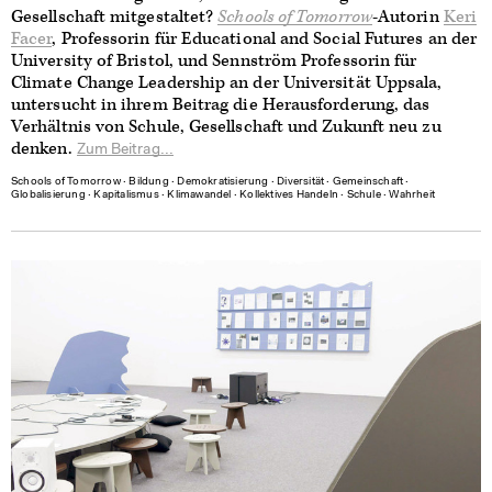
Gesellschaft mitgestaltet?
Schools of Tomorrow
-Autorin
Keri
Facer
, Professorin für Educational and Social Futures an der
University of Bristol, und Sennström Professorin für
Climate Change Leadership an der Universität Uppsala,
untersucht in ihrem Beitrag die Herausforderung, das
Verhältnis von Schule, Gesellschaft und Zukunft neu zu
denken.
Zum Beitrag...
Schools of Tomorrow
∙
Bildung
∙
Demokratisierung
∙
Diversität
∙
Gemeinschaft
∙
Globalisierung
∙
Kapitalismus
∙
Klimawandel
∙
Kollektives Handeln
∙
Schule
∙
Wahrheit