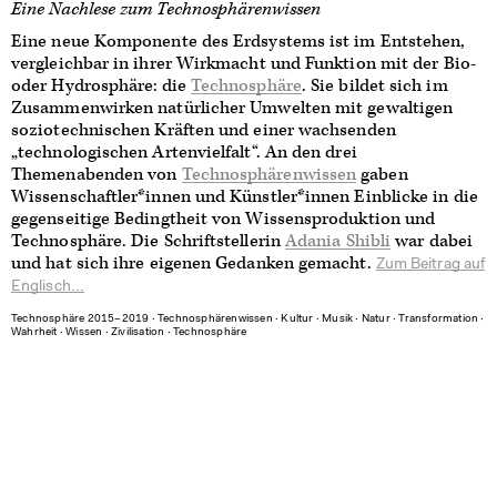
Eine Nachlese zum Technosphärenwissen
Eine neue Komponente des Erdsystems ist im Entstehen,
vergleichbar in ihrer Wirkmacht und Funktion mit der Bio-
oder Hydrosphäre: die
Technosphäre
. Sie bildet sich im
Zusammenwirken natürlicher Umwelten mit gewaltigen
soziotechnischen Kräften und einer wachsenden
„technologischen Artenvielfalt“. An den drei
Themenabenden von
Technosphärenwissen
gaben
Wissenschaftler*innen und Künstler*innen Einblicke in die
gegenseitige Bedingtheit von Wissensproduktion und
Technosphäre. Die Schriftstellerin
Adania Shibli
war dabei
und hat sich ihre eigenen Gedanken gemacht.
Zum Beitrag auf
Englisch...
Technosphäre 2015–2019
∙
Technosphärenwissen
∙
Kultur
∙
Musik
∙
Natur
∙
Transformation
∙
Wahrheit
∙
Wissen
∙
Zivilisation
∙
Technosphäre