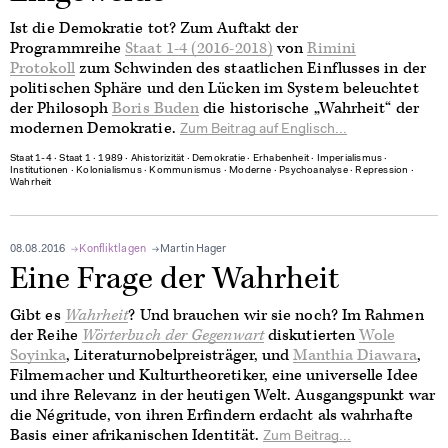
Ist die Demokratie tot? Zum Auftakt der
Programmreihe
Staat 1-4 (2016-2018)
von
Rimini
Protokoll
zum Schwinden des staatlichen Einflusses in der
politischen Sphäre und den Lücken im System beleuchtet
der Philosoph
Boris Buden
die historische „Wahrheit“ der
modernen Demokratie.
Zum Beitrag auf Englisch...
Staat 1-4
∙
Staat 1
∙
1989
∙
Ahistorizität
∙
Demokratie
∙
Erhabenheit
∙
Imperialismus
∙
Institutionen
∙
Kolonialismus
∙
Kommunismus
∙
Moderne
∙
Psychoanalyse
∙
Repression
∙
Wahrheit
08.08.2016
Konfliktlagen
Martin Hager
Eine Frage der Wahrheit
Gibt es
Wahrheit
? Und brauchen wir sie noch? Im Rahmen
der Reihe
Wörterbuch der Gegenwart
diskutierten
Wole
Soyinka
, Literaturnobelpreisträger, und
Manthia Diawara
,
Filmemacher und Kulturtheoretiker, eine universelle Idee
und ihre Relevanz in der heutigen Welt. Ausgangspunkt war
die Négritude, von ihren Erfindern erdacht als wahrhafte
Basis einer afrikanischen Identität.
Zum Beitrag...