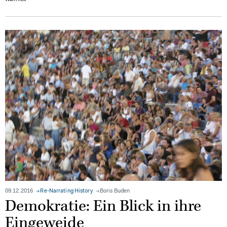
Wahrheit
09.12.2016
Re-Narrating History
Boris Buden
Demokratie: Ein Blick in ihre
Eingeweide