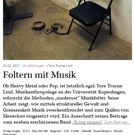
01.03.2017
Konfliktlagen
Tore Tvarnø Lind
Foltern mit Musik
Ob Heavy Metal oder Pop, ist letztlich egal: Tore Tvarnø
Lind, Musikanthropologe an der Universität Kopenhagen,
erforscht die Methoden „moderner“ Musikfolter. Seine
Arbeit zeigt, wie mittels struktureller Gewalt und
Grausamkeit Musik zweckentfremdet und zum Quälen von
Menschen eingesetzt wird. Ein Ausschnitt seines Beitrags
zum soeben erschienenen Band
„Krieg singen“
.
Zum Beitrag...
Krieg singen
∙
9/11
∙
Abu Ghraib
∙
Bagram
∙
CIA
∙
Folter
∙
Gewalt
∙
Guantánamo
∙
Musik
∙