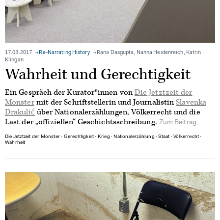
17.03.2017
Re-Narrating History
Rana Dasgupta, Nanna Heidenreich, Katrin
Klingan
Wahrheit und Gerechtigkeit
Ein Gespräch der Kurator*innen von
Die Jetztzeit der
Monster
mit der Schriftstellerin und Journalistin
Slavenka
Drakulić
über Nationalerzählungen, Völkerrecht und die
Last der „offiziellen“ Geschichtsschreibung.
Zum Beitrag...
Die Jetztzeit der Monster
∙
Gerechtigkeit
∙
Krieg
∙
Nationalerzählung
∙
Staat
∙
Völkerrecht
∙
Wahrheit