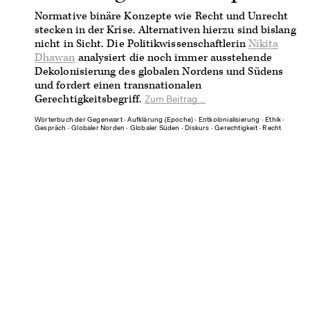
Normative binäre Konzepte wie Recht und Unrecht
stecken in der Krise. Alternativen hierzu sind bislang
nicht in Sicht. Die Politikwissenschaftlerin
Nikita
Dhawan
analysiert die noch immer ausstehende
Dekolonisierung des globalen Nordens und Südens
und fordert einen transnationalen
Gerechtigkeitsbegriff.
Zum Beitrag...
Wörterbuch der Gegenwart
∙
Aufklärung (Epoche)
∙
Entkolonialisierung
∙
Ethik
∙
Gespräch
∙
Globaler Norden
∙
Globaler Süden
∙
Diskurs
∙
Gerechtigkeit
∙
Recht