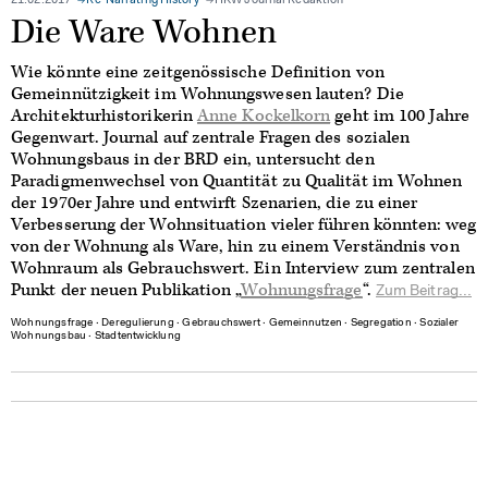
21.02.2017
Re-Narrating History
HKW Journal Redaktion
Die Ware Wohnen
Wie könnte eine zeitgenössische Definition von
Gemeinnützigkeit im Wohnungswesen lauten? Die
Architekturhistorikerin
Anne Kockelkorn
geht im 100 Jahre
Gegenwart. Journal auf zentrale Fragen des sozialen
Wohnungsbaus in der BRD ein, untersucht den
Paradigmenwechsel von Quantität zu Qualität im Wohnen
der 1970er Jahre und entwirft Szenarien, die zu einer
Verbesserung der Wohnsituation vieler führen könnten: weg
von der Wohnung als Ware, hin zu einem Verständnis von
Wohnraum als Gebrauchswert. Ein Interview zum zentralen
Punkt der neuen Publikation „
Wohnungsfrage
“.
Zum Beitrag...
Wohnungsfrage
∙
Deregulierung
∙
Gebrauchswert
∙
Gemeinnutzen
∙
Segregation
∙
Sozialer
Wohnungsbau
∙
Stadtentwicklung