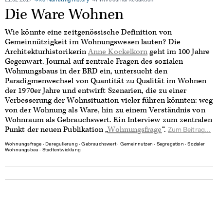
21.02.2017
Re-Narrating History
HKW Journal Redaktion
Die Ware Wohnen
Wie könnte eine zeitgenössische Definition von
Gemeinnützigkeit im Wohnungswesen lauten? Die
Architekturhistorikerin
Anne Kockelkorn
geht im 100 Jahre
Gegenwart. Journal auf zentrale Fragen des sozialen
Wohnungsbaus in der BRD ein, untersucht den
Paradigmenwechsel von Quantität zu Qualität im Wohnen
der 1970er Jahre und entwirft Szenarien, die zu einer
Verbesserung der Wohnsituation vieler führen könnten: weg
von der Wohnung als Ware, hin zu einem Verständnis von
Wohnraum als Gebrauchswert. Ein Interview zum zentralen
Punkt der neuen Publikation „
Wohnungsfrage
“.
Zum Beitrag...
Wohnungsfrage
∙
Deregulierung
∙
Gebrauchswert
∙
Gemeinnutzen
∙
Segregation
∙
Sozialer
Wohnungsbau
∙
Stadtentwicklung