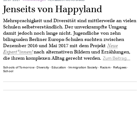
10.07.2017
Konfliktlagen
Elisabeth Wellershaus
Jenseits von Happyland
Mehrsprachigkeit und Diversität sind mittlerweile an vielen
Schulen selbstverständlich. Der unverkrampfte Umgang
damit jedoch noch lange nicht. Jugendliche von zehn
bilingualen Berliner Europa-Schulen suchten zwischen
Dezember 2016 und Mai 2017 mit dem Projekt
Neue
Expert*innen!
nach alternativen Bildern und Erzählungen,
die ihrem komplexen Alltag gerecht werden.
Zum Beitrag...
Schools of Tomorrow
∙
Diversity
∙
Education
∙
Immigration Society
∙
Racism
∙
Refugees
∙
School