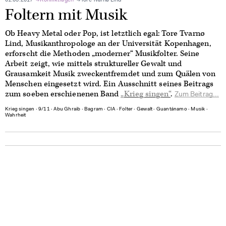
01.03.2017
Konfliktlagen
Tore Tvarnø Lind
Foltern mit Musik
Ob Heavy Metal oder Pop, ist letztlich egal: Tore Tvarnø
Lind, Musikanthropologe an der Universität Kopenhagen,
erforscht die Methoden „moderner“ Musikfolter. Seine
Arbeit zeigt, wie mittels struktureller Gewalt und
Grausamkeit Musik zweckentfremdet und zum Quälen von
Menschen eingesetzt wird. Ein Ausschnitt seines Beitrags
zum soeben erschienenen Band
„Krieg singen“
.
Zum Beitrag...
Krieg singen
∙
9/11
∙
Abu Ghraib
∙
Bagram
∙
CIA
∙
Folter
∙
Gewalt
∙
Guantánamo
∙
Musik
∙
Wahrheit