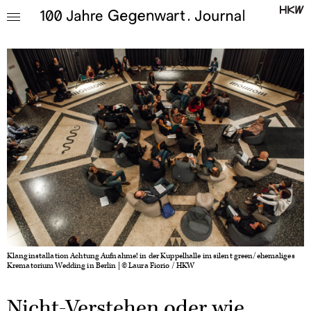
Klanginstallation Achtung Aufnahme! in der Kuppelhalle im silent green/ehemaliges
Krematorium Wedding in Berlin | © Laura Fiorio / HKW
Nicht-Verstehen oder wie