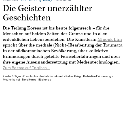
24.05.2017
Re-Narrating History
Miki Kanai
Die Geister unerzählter
Geschichten
Die Teilung Koreas ist bis heute folgenreich – für die
Menschen auf beiden Seiten der Grenze und in allen
erdenklichen Lebensbereichen. Die Künstlerin
Minouk Lim
spricht über die mediale (Nicht-)Bearbeitung der Traumata
in der südkoreanischen Bevölkerung, über kollektive
Erinnerungen durch geteilte Fernseherfahrungen und über
ihre eigene Auseinandersetzung mit Medientechnologien.
Zum Beitrag auf Englisch...
2 oder 3 Tiger
∙
Geschichte
∙
Installationskunst
∙
Kalter Krieg
∙
Kollektive Erinnerung
∙
Medienkunst
∙
Nordkorea
∙
Südkorea