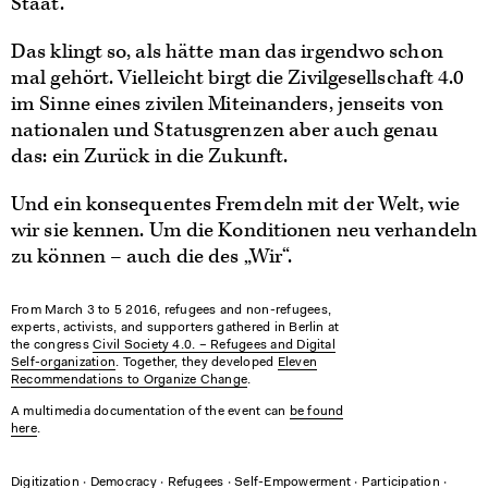
Staat.
Das klingt so, als hätte man das irgendwo schon
mal gehört. Vielleicht birgt die Zivilgesellschaft 4.0
im Sinne eines zivilen Miteinanders, jenseits von
nationalen und Statusgrenzen aber auch genau
das: ein Zurück in die Zukunft.
Und ein konsequentes Fremdeln mit der Welt, wie
wir sie kennen. Um die Konditionen neu verhandeln
zu können – auch die des „Wir“.
From March 3 to 5 2016, refugees and non-refugees,
experts, activists, and supporters gathered in Berlin at
the congress
Civil Society 4.0. – Refugees and Digital
Self-organization
. Together, they developed
Eleven
Recommendations to Organize Change
.
A multimedia documentation of the event can
be found
here
.
Digitization
∙
Democracy
∙
Refugees
∙
Self-Empowerment
∙
Participation
∙